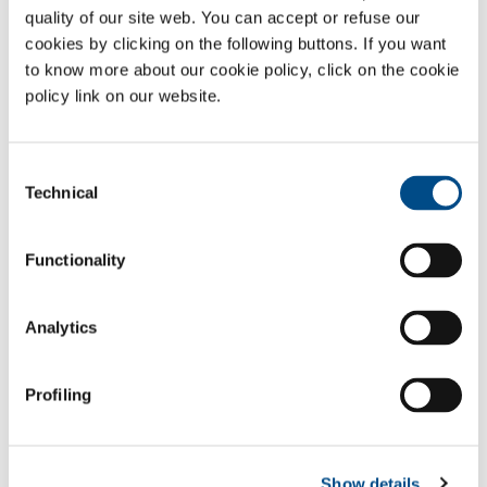
quality of our site web. You can accept or refuse our
kann und es daher zu Ausfällen kommen kann.
cookies by clicking on the following buttons. If you want
Darüber hinaus ist es mit Ecojet® möglich, nach Verwendung und
to know more about our cookie policy, click on the cookie
Zersetzung des Ozons, den freigesetzten Sauerstoff
policy link on our website.
wiederzuverwenden: Dies bedeutet weiteres Einsparungspotential
und resultiert in einer Steigerung der Gesamteffizienz der Anlage.
Gase
Consent
Technical
Selection
Sauerstoff
- O
2
Anwendungsgebiete
Functionality
Industrielle Müllverbrennungsanlagen (Chemie, Pharmazie,
Analytics
Stoff & Leder, Lebensmittel, Petrochemie und Bergbau)
Abwasserbehandlung
Multi-Utility
Profiling
SOL für die Industrie
Show details