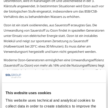
Desinfektion, wird in Kläranlagen oft und üblicherweise in der 3.
Klärstufe angewendet. In bestimmten Situationen wird Ozon auch vor
der biologischen Stufe eingesetzt, insbesondere um das BSB/CSB-
Verhältnis des zu behandelnden Wassers zu erhöhen.
Ozon ist ein stark oxidierendes, aus Sauerstoff erzeugtes Gas. Die
Umwandlung von Sauerstoff zu Ozon findet in speziellen Generatoren
unter Einsatz von elektrischer Energie statt. Ozon ist ein instabiles
Molekül und neigt zur spontanen Zersetzung zu Sauerstoff
(Halbwertszeit bei 20°C: etwa 30 Minuten). Es muss daher am
Verwendungsort hergestellt und kann nicht gespeichert werden.
Moderne Ozon-Generatoren ermöglichen eine Umwandlungseffizienz
(Sauerstoff zu Ozon) von mehr als 16% und die Nutzungseffizienz liegt
nahe 100%: Insbesondere die Verwendung von reinem Sauerstoff als
Feedgas zur Produktion von Ozon minimiert sowohl
Investitionskosten, als auch den Energieverbrauch gegenüber
Anlagen auf Basis von Luftsauerstoff. Ein weiterer Vorteil bei der
Verwendung von SOL-Sauerstoff als Feedgas ist der geringe
This website uses cookies
Feuchtegrad des Rohprodukts. Der trockene Sauerstoff erhöht die
This website uses technical and analytical cookies to
Lebensdauer der Anlage und bietet somit einen Vorteil gegenüber
collect data in order to create statistics to improve the
Druckluft, bei der der Feuchtegehalt nicht immer kontrolliert werden