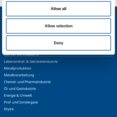
Allow all
Über uns
Firmenprofil
Allow selection
Moral und Werte
Nachhaltigkeit
Deny
Sicherheit, Umweltschutz und Qualität
SOL für die Industrie
Lebensmittel- & Getränkeindustrie
Metallproduktion
Metallverarbeitung
Chemie- und Pharmaindustrie
Öl- und Gasindustrie
Energie & Umwelt
Prüf- und Sondergase
Dryice