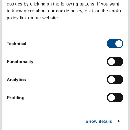
Serviceleistungen
cookies by clicking on the following buttons. If you want
to know more about our cookie policy, click on the cookie
Stickstoffeigenerzeugung
- NitroSOL
policy link on our website.
Sauerstoffeigenerzeugung
- OxySOL
Anlagen und Anlagenteile – Druck- und Regeltechnik
technischer Gase – Stickstoff Eigenerzeugungsanlagen
Consent
Emissionskontrollgeräte
Technical
Selection
CO
Schneestrahlen
- DryBlast
2
Gase
Functionality
Sauerstoff
- O
2
Analytics
Stickstoff
- N
2
Argon
- Ar
Profiling
SOL für die Industrie
SOL für Industriekunden
Show details
Kontaktieren Sie uns